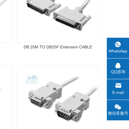
DB 25M TO DB25F Extension CABLE
WhatsApp
QQ咨询
E-mail
微信客服号