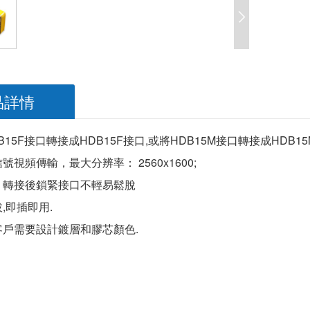
品詳情
B15F接口轉接成HDB15F接口,或將HDB15M接口轉接成HDB1
號視頻傳輸，最大分辨率： 2560x1600;
，轉接後鎖緊接口不輕易鬆脫
,即插即用.
客戶需要設計鍍層和膠芯顏色.