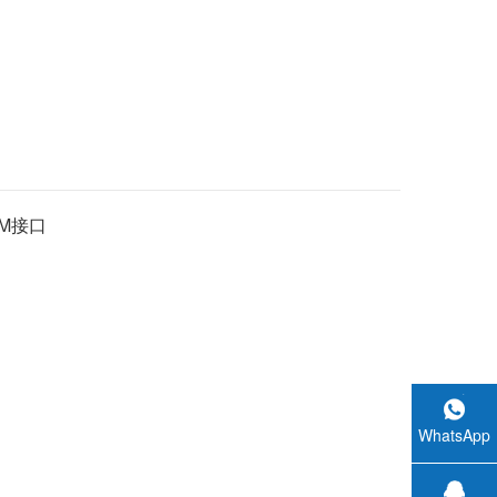
5M接口
WhatsApp